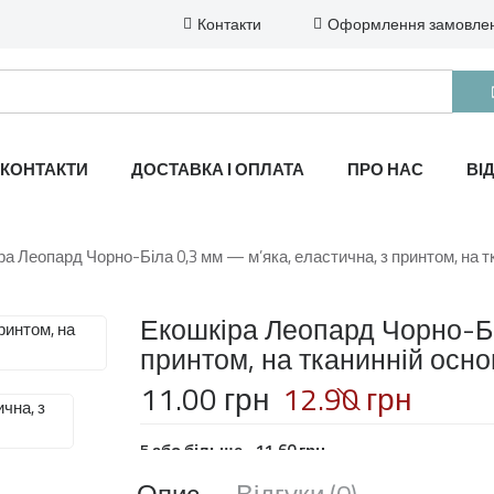
Контакти
Оформлення замовле
КОНТАКТИ
ДОСТАВКА І ОПЛАТА
ПРО НАС
ВІ
а Леопард Чорно-Біла 0,3 мм — м’яка, еластична, з принтом, на т
Екошкіра Леопард Чорно-Бі
принтом, на тканинній осно
11.00 грн
12.90 грн
5 або більше - 11.60 грн
Опис
Відгуки (0)