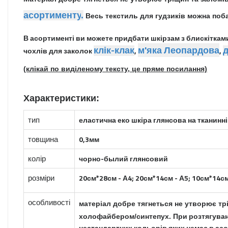
асортименту
.
Весь текстиль для гудзиків можна по
В асортименті ви можете придбати шкірзам з блискітка
клік-клак
м'яка Леопардова
чохлів для заколок
,
,
(клікай по виділеному тексту, це пряме посилання)
Характеристики:
тип
еластична еко шкіра глянсова на тканинні
товщина
0,3мм
колір
чорно-былий глянсовий
розміри
20см*28см - А4; 20см*14см - А5;
10см*14см
особливості
матеріал добре тягнеться не утворює тр
При розтягуван
холофайбером/синтепух.
нестандартних кольорів яких немає в асо