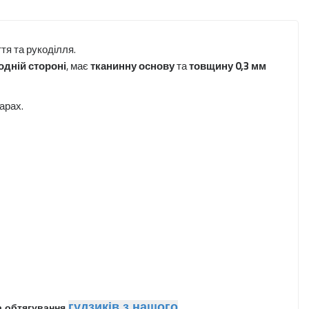
ття та рукоділля.
одній стороні
, має
тканинну основу
та
товщину 0,3 мм
арах.
ШИК
гудзиків з нашого
а обтягування