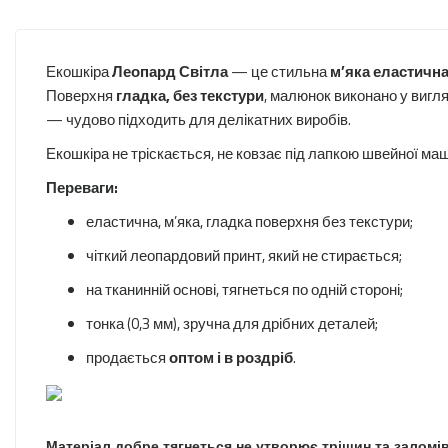
Екошкіра
Леопард Світла
— це стильна
м’яка еластичн
Поверхня
гладка, без текстури
, малюнок виконано у вигл
— чудово підходить для делікатних виробів.
Екошкіра не тріскається, не ковзає під лапкою швейної ма
Переваги:
еластична, м’яка, гладка поверхня без текстури;
чіткий леопардовий принт, який не стирається;
на тканинній основі, тягнеться по одній стороні;
тонка (0,3 мм), зручна для дрібних деталей;
продається
оптом і в роздріб
.
Матеріал добре тягнеться не утворює тріщин та заломі