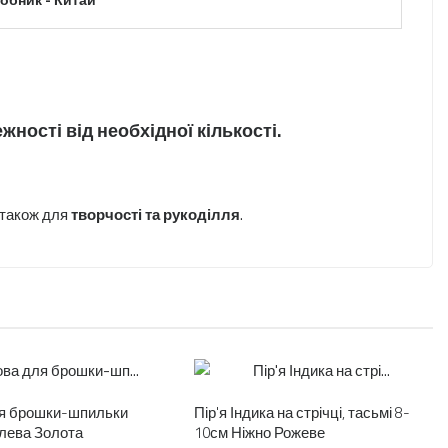
ності від необхідної кількості.
а також для
творчості та рукоділля
.
я брошки-шпильки
Пір'я Індика на стрічці, тасьмі 8-
алева Золота
10см Ніжно Рожеве