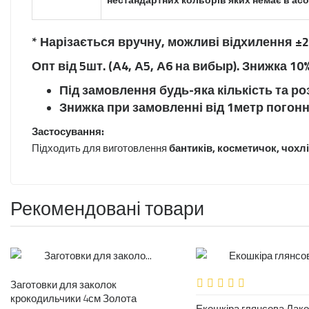
* Нарізається вручну, можливі відхилення ±
Опт від 5шт. (А4, А5, А6 на вибыр). Знижка 10
Під замовлення будь-яка кількість та ро
Знижка при замовленні від 1метр погонн
Застосування:
Підходить для виготовлення
бантиків, косметичок, чохл
Рекомендовані товари
Заготовки для заколок
крокодильчики 4см Золота
Екошкіра глянсова Лак