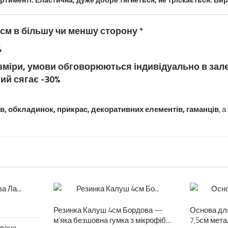
2см в більшу чи меншу сторону *
%
зміри, умови обговорюються індивідуально в залеж
ий сягає -30%
ів, обкладинок, прикрас, декоративних елементів, гаманців
, 
Резинка Калуш 4см Бордова —
Основа дл
м’яка безшовна гумка з мікрофібри
7,5см мет
ована