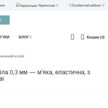
ння
Українська
Особистий кабінет
Безкоштовна доставка
замовлень від 1500 грн
ДГУКИ
БЛОГ
Кошик (0)
канинній основі
ла 0,3 мм — м’яка, еластична, з
ві