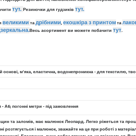
тут
.
тут
.
бачити
Резиночки для гудзиків
великими
дрібними
екошкіра з принтом
лако
ми
та
,
та
дзеркальна
.
тут
Весь асортимент ви можете побачити
.
й основі, м'яка, еластична, водонепроникна - для текстилю, тво
 - А6;
погонні метри - під замовлення
іщин та заломів, має малюнок Леопард.
Легко ріжеться та про
ні розтягується і малюнок, зважайте на це при роботі з мате
ртименті. Еластична, дуже добре тягнеться, не тріскається. Ви