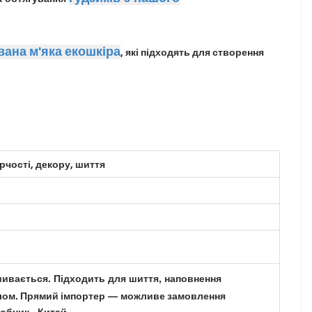
вана м'яка екошкіра
, які підходять для створення
рчості, декору, шиття
шивається. Підходить для шиття, наповнення
ріалом. Прямий імпортер — можливе замовлення
робник - Китай