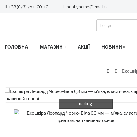
+38 (073) 751-00-10
hobbyhome@email.ua
ГОЛОВНА
МАГАЗИН
АКЦІЇ
НОВИНИ
Екошкір
Loading...
Loading...