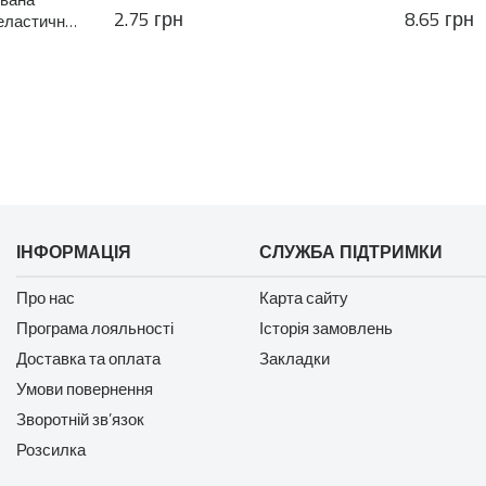
для волосся
2.75 грн
8.65 грн
 еластична
ій основі
ІНФОРМАЦІЯ
СЛУЖБА ПІДТРИМКИ
Про нас
Карта сайту
Програма лояльності
Історія замовлень
Доставка та оплата
Закладки
Умови повернення
Зворотній зв’язок
Розсилка