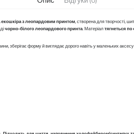
Код товару:
190185
ОПТ ТА РОЗДРІБ
В НАЯВНОСТІ
а екошкіра з леопардовим принтом
, створена для творчості, ши
яді
чорно-білого леопардового принта
. Матеріал
тягнеться по 
Доступні варіанти
Розмір
шини, зберігає форму й виглядає дорого навіть у маленьких аксесу
14см * 10см (12.90 грн)
20см * 14см (23.85 грн)
28см * 20см (45.65 грн)
Кількість
В КО
В закладки
До порівняння
в.
Підходить для шиття, наповнення холофайбером/синтепух
т